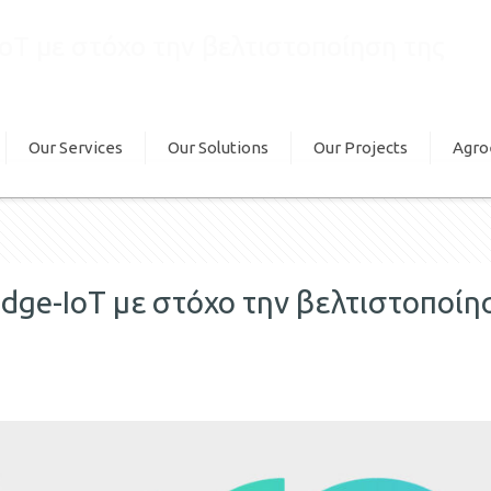
oT με στόχο την βελτιστοποίηση της
Our Services
Our Solutions
Our Projects
Agro
dge-IoT με στόχο την βελτιστοποίη