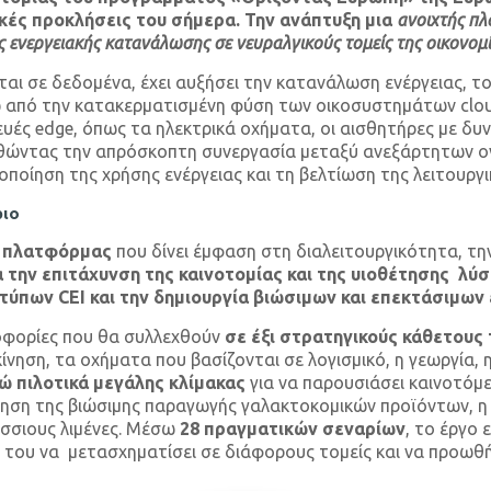
ικές προκλήσεις του σήμερα. Την ανάπτυξη μια
a
νοιχτής π
ενεργειακής κατανάλωσης σε νευραλγικούς τομείς της οικονομί
ι σε δεδομένα, έχει αυξήσει την κατανάλωση ενέργειας, το 
ω από την κατακερματισμένη φύση των οικοσυστημάτων clou
ές edge, όπως τα ηλεκτρικά οχήματα, οι αισθητήρες με δυνα
ωθώντας την απρόσκοπτη συνεργασία μεταξύ ανεξάρτητων ο
οποίηση της χρήσης ενέργειας και τη βελτίωση της λειτουργ
ριο
ς πλατφόρμας
που δίνει έμφαση στη διαλειτουργικότητα, τη
α την επιτάχυνση της καινοτομίας και της υιοθέτησης λ
ροτύπων
CEI
και την δημιουργία βιώσιμων και επεκτάσιμων
οφορίες που θα συλλεχθούν
σε έξι στρατηγικούς κάθετους 
ίνηση, τα οχήματα που βασίζονται σε λογισμικό, η γεωργία, 
ώ πιλοτικά μεγάλης κλίμακας
για να παρουσιάσει καινοτόμ
ηση της βιώσιμης παραγωγής γαλακτοκομικών προϊόντων, η 
άσσιους λιμένες. Μέσω
28 πραγματικών σεναρίων
, το έργο 
του να μετασχηματίσει σε διάφορους τομείς και να προωθήσ