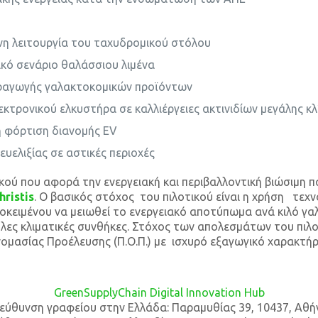
ινη λειτουργία του ταχυδρομικού στόλου
τικό σενάριο θαλάσσιου λιμένα
αραγωγής γαλακτοκομικών προϊόντων
κτρονικού ελκυστήρα σε καλλιέργειες ακτινιδίων μεγάλης κ
νη φόρτιση διανομής EV
ευελιξίας σε αστικές περιοχές
κού που αφορά την ενεργειακή και περιβαλλοντική βιώσιμη
hristis
. Ο βασικός στόχος του πιλοτικού είναι η χρήση τεχ
προκειμένου να μειωθεί το ενεργειακό αποτύπωμα ανά κιλό 
ες κλιματικές συνθήκες. Στόχος των απολεσμάτων του πιλοτ
μασίας Προέλευσης (Π.Ο.Π.) με ισχυρό εξαγωγικό χαρακτήρ
GreenSupplyChain Digital Innovation Hub
ιεύθυνση γραφείου στην Ελλάδα: Παραμυθίας 39, 10437, Αθή