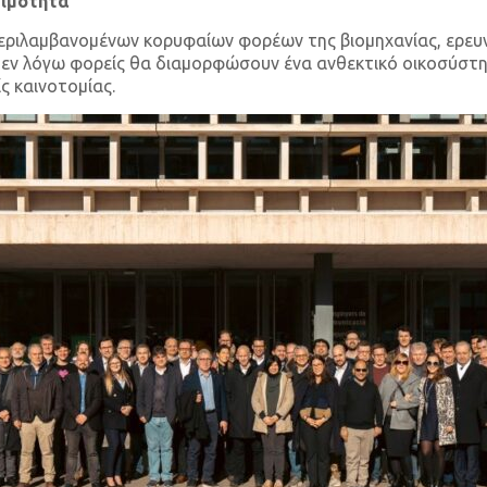
σιμότητα
μπεριλαμβανομένων κορυφαίων φορέων της βιομηχανίας, ερε
 εν λόγω φορείς θα διαμορφώσουν ένα ανθεκτικό οικοσύστημ
ς καινοτομίας.