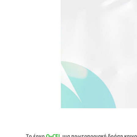
Το έργο
O
–
CEI
, μια πρωτοποριακή δράση και