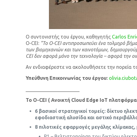
Ο συντονιστής του έργου, καθηγητής
Carlos Enr
O-CEI:
“Το O-CEI αντιπροσωπεύει ένα τολμηρό βήμ
των βιομηχανιών και των καινοτόμων, δημιουργούμε
CEI δεν αφορά μόνο την τεχνολογία – αφορά την οικ
Αν ενδιαφέρεστε να ακολουθήσετε την πορεία τ
Υπεύθυνη Επικοινωνίας του έργου
:
olivia.ciubo
______________________
Το
O-
CEI ( Ανοικτή
Cloud
Edge
IoT πλατφόρμα 
6 βασικοί στρατηγικοί τομείς: δίκτυο ηλε
εφοδιαστική αλυσίδα και αστικό περιβάλλ
8 πιλοτικές εφαρμογές μεγάλης κλίμακας,
P1 – Βελτιστοποίηση του δικτύου ηλεκτ