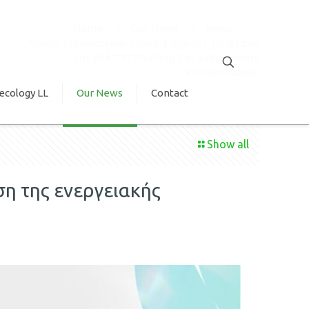
Home
Our News
news
Χρήση τεχνολογιών Cloud-Edge-IoT με στόχο
την βελτιστοποίηση της ενεργειακής
κατανάλωσης.
ecology LL
Our News
Contact
Show all
ση της ενεργειακής