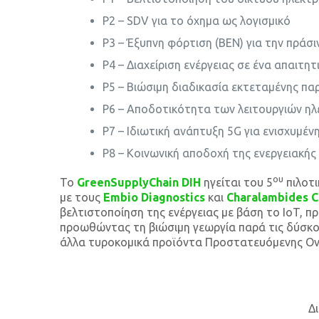
P2 – SDV για το όχημα ως λογισμικό
P3 – Έξυπνη φόρτιση (ΒΕΝ) για την πράσ
P4 – Διαχείριση ενέργειας σε ένα απαιτη
P5 – Βιώσιμη διαδικασία εκτεταμένης π
P6 – Αποδοτικότητα των λειτουργιών ηλε
P7 – Ιδιωτική ανάπτυξη 5G για ενισχυμέ
P8 – Κοινωνική αποδοχή της ενεργειακής 
ου
To
GreenSupplyChain
DIH
ηγείται του 5
πιλοτι
με τους
Embio
Diagnostics
και
Charalambides
C
βελτιστοποίηση της ενέργειας με βάση το IoT, 
προωθώντας τη βιώσιμη γεωργία παρά τις δύσκολ
άλλα τυροκομικά προϊόντα Προστατευόμενης Ονο
Δ