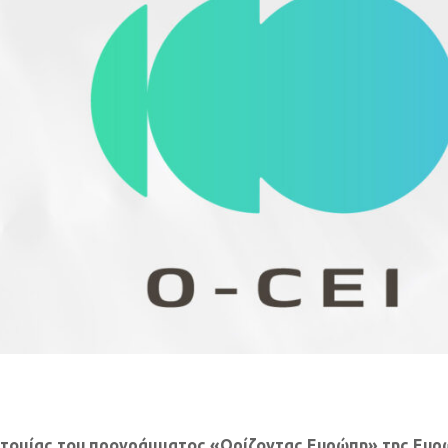
νοτομίας του προγράμματος «Ορίζοντας Ευρώπη» της Ευρ