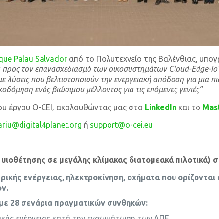
ique Palau Salvador
από το Πολυτεχνείο της Βαλένθιας, υπογ
α προς τον επανασχεδιασμό των οικοσυστημάτων Cloud-Edge-Io
 λύσεις που βελτιστοποιούν την ενεργειακή απόδοση για μια πι
οδόμηση ενός βιώσιμου μέλλοντος για τις επόμενες γενιές”
ου έργου O-CEI, ακολουθώντας μας στο
LinkedIn
και το
Mas
tariu@digital4planet.org
ή
support@o-cei.eu
υιοθέτησης σε μεγάλης κλίμακας διατομεακά πιλοτικά) σ
κτρικής ενέργειας, ηλεκτροκίνηση, οχήματα που ορίζονται
ον.
 με 28 σενάρια πραγματικών συνθηκών:
ρικής ενέργειας κατά την ενσωμάτωση των ΑΠΕ