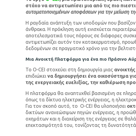
στόχο να αντιμετωπίσει μια από τις πιο πιεστ
αυτοματοποιημένων αποφάσεων για την μείωση της 
Η ραγδαία ανάπτυξη των υποδομών που βασίζοντα
άνθρακα. Η πρόκληση αυτή ενισχύεται περαιτέρ
αποτελεσματικά τους πόρους σε διάφορες συσκευ
αντιμετωπίζει αυτόν τον κατακερματισμό, προ
δεδομένων σε πραγματικό χρόνο για την βελτιστ
Μια Ανοικτή Πλατφόρμα για ένα πιο Πράσινο Αύ
To O-CEI στοχεύει στη δημιουργία μιας
ανοικτή
επιδιώκει
να δημιουργήσει ένα οικοσύστημα γι
της ενεργειακής ευελιξίας, την καθιέρωση π
Η πλατφόρμα θα αναπτυχθεί βασισμένη σε πληρ
όπως τα δίκτυα ηλεκτρικής ενέργειας, η ηλεκτροκ
Για τον σκοπό αυτό, το O-CEI θα υλοποιήσει
οκτ
δικτύων ανανεώσιμων πηγών ενέργειας, η προώθ
οχημάτων και η διαχείριση της ενέργειας σε θαλ
επεκτασιμότητά του, τονίζοντας τη δυνατότητά 