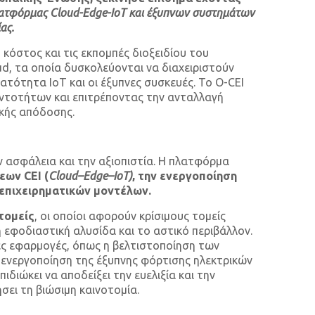
λατφόρμας Cloud-Edge-IoT και έξυπνων συστημάτων
ας.
κόστος και τις εκπομπές διοξειδίου του
d, τα οποία δυσκολεύονται να διαχειριστούν
τότητα IoT και οι έξυπνες συσκευές. To O-CEI
ντοτήτων και επιτρέποντας την ανταλλαγή
ικής απόδοσης.
ν ασφάλεια και την αξιοπιστία. Η πλατφόρμα
ύσεων
CEI
(
Cloud
–
Edge
–
IoT
)
, την ενεργοποίηση
 επιχειρηματικών μοντέλων.
τομείς
, οι οποίοι αφορούν κρίσιμους τομείς
η εφοδιαστική αλυσίδα και το αστικό περιβάλλον.
ες εφαρμογές, όπως η βελτιστοποίηση των
ενεργοποίηση της έξυπνης φόρτισης ηλεκτρικών
επιδιώκει να αποδείξει την ευελιξία και την
ει τη βιώσιμη καινοτομία.